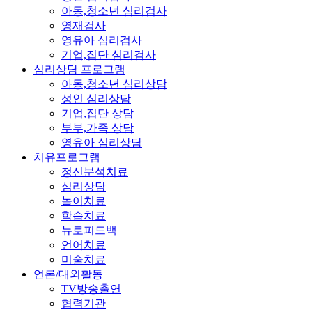
아동,청소년 심리검사
영재검사
영유아 심리검사
기업,집단 심리검사
심리상담 프로그램
아동,청소년 심리상담
성인 심리상담
기업,집단 상담
부부,가족 상담
영유아 심리상담
치유프로그램
정신분석치료
심리상담
놀이치료
학습치료
뉴로피드백
언어치료
미술치료
언론/대외활동
TV방송출연
협력기관