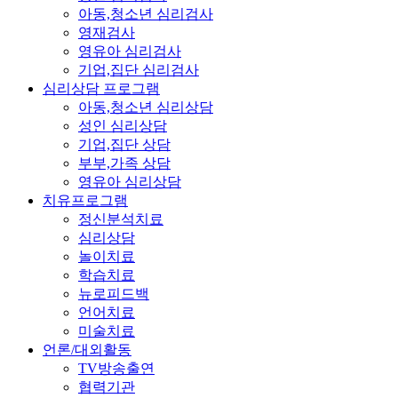
아동,청소년 심리검사
영재검사
영유아 심리검사
기업,집단 심리검사
심리상담 프로그램
아동,청소년 심리상담
성인 심리상담
기업,집단 상담
부부,가족 상담
영유아 심리상담
치유프로그램
정신분석치료
심리상담
놀이치료
학습치료
뉴로피드백
언어치료
미술치료
언론/대외활동
TV방송출연
협력기관