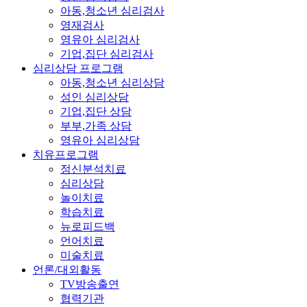
아동,청소년 심리검사
영재검사
영유아 심리검사
기업,집단 심리검사
심리상담 프로그램
아동,청소년 심리상담
성인 심리상담
기업,집단 상담
부부,가족 상담
영유아 심리상담
치유프로그램
정신분석치료
심리상담
놀이치료
학습치료
뉴로피드백
언어치료
미술치료
언론/대외활동
TV방송출연
협력기관