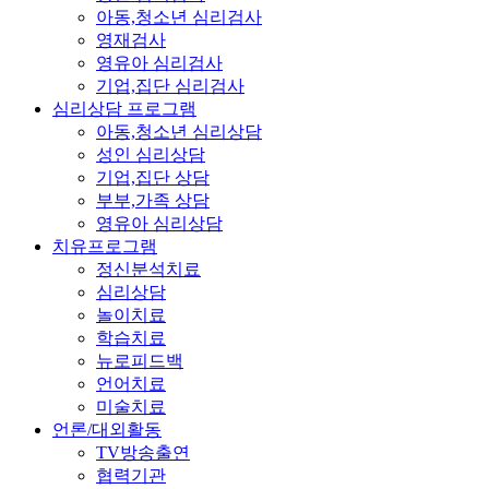
아동,청소년 심리검사
영재검사
영유아 심리검사
기업,집단 심리검사
심리상담 프로그램
아동,청소년 심리상담
성인 심리상담
기업,집단 상담
부부,가족 상담
영유아 심리상담
치유프로그램
정신분석치료
심리상담
놀이치료
학습치료
뉴로피드백
언어치료
미술치료
언론/대외활동
TV방송출연
협력기관