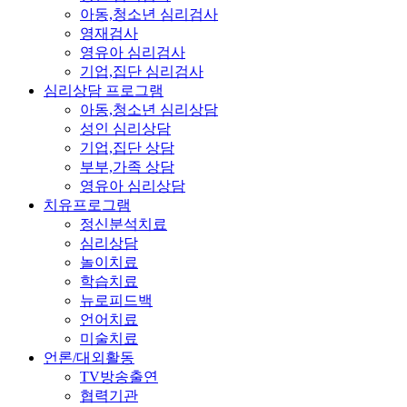
아동,청소년 심리검사
영재검사
영유아 심리검사
기업,집단 심리검사
심리상담 프로그램
아동,청소년 심리상담
성인 심리상담
기업,집단 상담
부부,가족 상담
영유아 심리상담
치유프로그램
정신분석치료
심리상담
놀이치료
학습치료
뉴로피드백
언어치료
미술치료
언론/대외활동
TV방송출연
협력기관