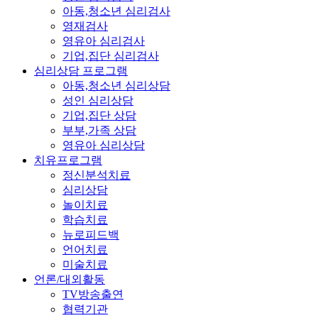
아동,청소년 심리검사
영재검사
영유아 심리검사
기업,집단 심리검사
심리상담 프로그램
아동,청소년 심리상담
성인 심리상담
기업,집단 상담
부부,가족 상담
영유아 심리상담
치유프로그램
정신분석치료
심리상담
놀이치료
학습치료
뉴로피드백
언어치료
미술치료
언론/대외활동
TV방송출연
협력기관