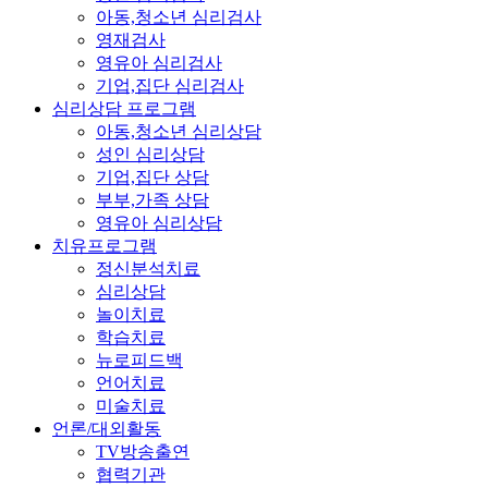
아동,청소년 심리검사
영재검사
영유아 심리검사
기업,집단 심리검사
심리상담 프로그램
아동,청소년 심리상담
성인 심리상담
기업,집단 상담
부부,가족 상담
영유아 심리상담
치유프로그램
정신분석치료
심리상담
놀이치료
학습치료
뉴로피드백
언어치료
미술치료
언론/대외활동
TV방송출연
협력기관