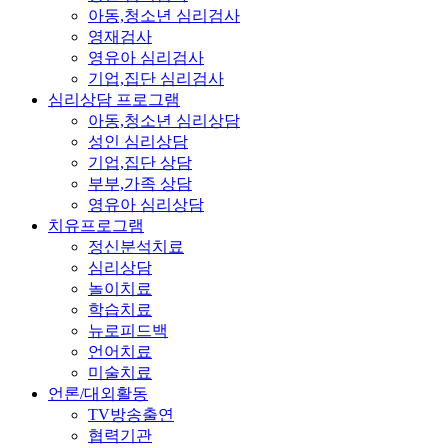
아동,청소년 심리검사
영재검사
영유아 심리검사
기업,집단 심리검사
심리상담 프로그램
아동,청소년 심리상담
성인 심리상담
기업,집단 상담
부부,가족 상담
영유아 심리상담
치유프로그램
정신분석치료
심리상담
놀이치료
학습치료
뉴로피드백
언어치료
미술치료
언론/대외활동
TV방송출연
협력기관