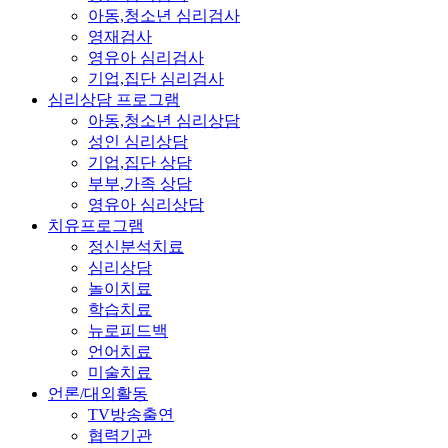
아동,청소년 심리검사
영재검사
영유아 심리검사
기업,집단 심리검사
심리상담 프로그램
아동,청소년 심리상담
성인 심리상담
기업,집단 상담
부부,가족 상담
영유아 심리상담
치유프로그램
정신분석치료
심리상담
놀이치료
학습치료
뉴로피드백
언어치료
미술치료
언론/대외활동
TV방송출연
협력기관