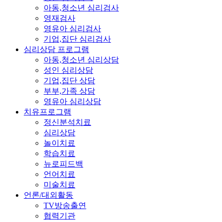
아동,청소년 심리검사
영재검사
영유아 심리검사
기업,집단 심리검사
심리상담 프로그램
아동,청소년 심리상담
성인 심리상담
기업,집단 상담
부부,가족 상담
영유아 심리상담
치유프로그램
정신분석치료
심리상담
놀이치료
학습치료
뉴로피드백
언어치료
미술치료
언론/대외활동
TV방송출연
협력기관